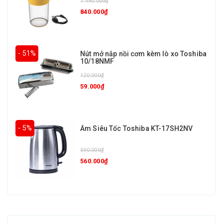
1.490.000₫
840.000₫
- 51%
Nút mở nắp nồi cơm kèm lò xo Toshiba
10/18NMF
120.000₫
59.000₫
- 5%
Ấm Siêu Tốc Toshiba KT-17SH2NV
590.000₫
560.000₫