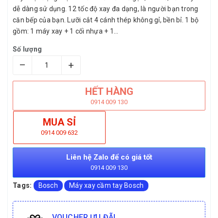
dễ dàng sử dụng. 12 tốc độ xay đa dạng, là người bạn trong
căn bếp của bạn. Lưỡi cắt 4 cánh thép không gỉ, bền bỉ. 1 bộ
gồm: 1 máy xay + 1 cối nhựa + 1...
Số lượng
–
+
HẾT HÀNG
0914 009 130
MUA SỈ
0914 009 632
Liên hệ Zalo để có giá tốt
0914 009 130
Tags:
Bosch
Máy xay cầm tay Bosch
VOUCHER ƯU ĐÃI