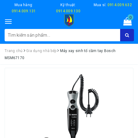
Mua hàng:
Kỹ thuật:
Mua sỉ:
0914.009.632
0914.009.131
0914.009.130
0
Toggle
navigation
Trang chủ
Gia dụng nhà bếp
Máy xay sinh tố cầm tay Bosch
MSM67170