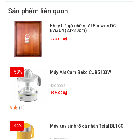
Sản phẩm liên quan
Khay trà gỗ chữ nhật Eonwon DC-
EW304 (23x30cm)
273.000₫
- 53%
Máy Vắt Cam Beko CJB5103W
420.000₫
199.000₫
5
(
1
)
- 44%
Máy xay sinh tố cá nhân Tefal BL1C0