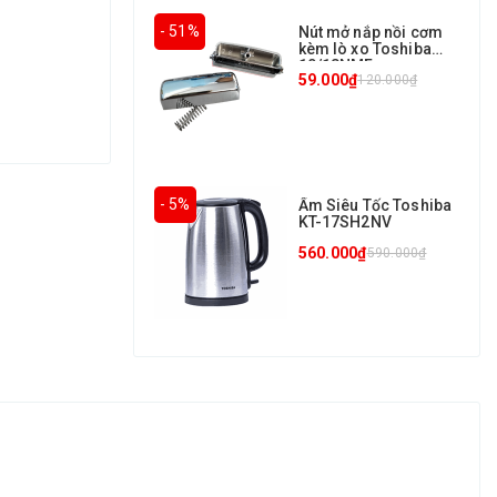
- 51%
Nút mở nắp nồi cơm
kèm lò xo Toshiba
10/18NMF
59.000₫
120.000₫
- 5%
Ấm Siêu Tốc Toshiba
KT-17SH2NV
560.000₫
590.000₫