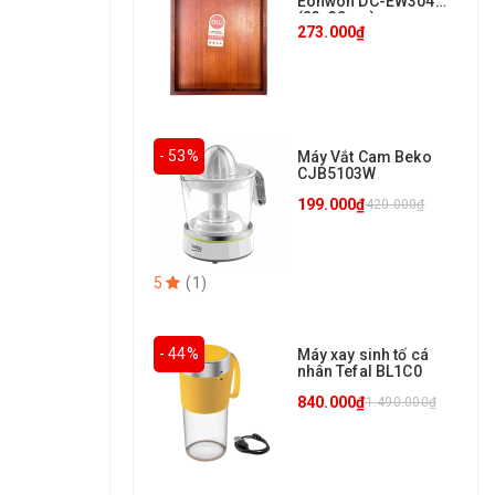
Eonwon DC-EW304
(23x30cm)
273.000₫
- 53%
Máy Vắt Cam Beko
CJB5103W
199.000₫
420.000₫
5
(
1
)
- 44%
Máy xay sinh tố cá
nhân Tefal BL1C0
840.000₫
1.490.000₫