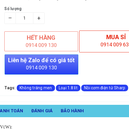
Số lượng
–
+
MUA SỈ
HẾT HÀNG
0914 009 63
0914 009 130
Liên hệ Zalo để có giá tốt
0914 009 130
Tags:
Không tráng men
Loại 1.8 lít
Nồi cơm điện tử Sharp
HANH TOÁN
ĐÁNH GIÁ
BẢO HÀNH
V(W):