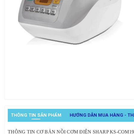
THÔNG TIN SẢN PHẨM
HƯỚNG DẪN MUA HÀNG - T
THÔNG TIN CƠ BẢN NỒI CƠM ĐIỆN SHARP KS-COM19