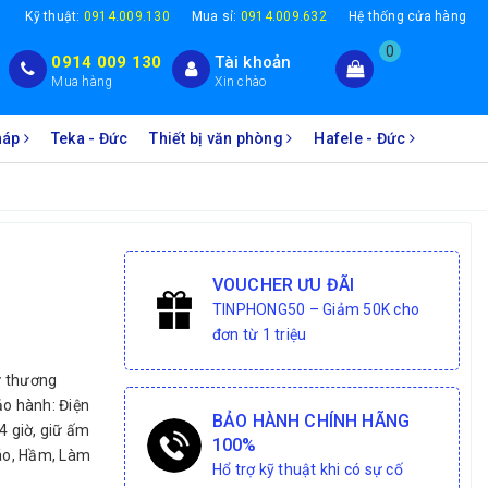
1
Kỹ thuật:
0914.009.130
Mua sỉ:
0914.009.632
Hệ thống cửa hàng
0
0914 009 130
Tài khoản
Mua hàng
Xin chào
Pháp
Teka - Đức
Thiết bị văn phòng
Hafele - Đức
VOUCHER ƯU ĐÃI
TINPHONG50 – Giảm 50K cho
đơn từ 1 triệu
 thương
ảo hành: Điện
BẢO HÀNH CHÍNH HÃNG
4 giờ, giữ ấm
100%
háo, Hầm, Làm
Hổ trợ kỹ thuật khi có sự cố