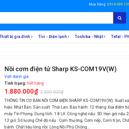
Mua hàng:
0914.009.13
Thiết bị gia đình
Tivi - Điện lạnh
Toshiba - Nhật
Tefal - 
Nồi cơm điện tử Sharp KS-COM19V(W)
Viết đánh giá
Tình trạng:
Hết hàng
1.880.000₫
2.500.000₫
THÔNG TIN CƠ BẢN NỒI CƠM ĐIỆN SHARP KS-COM19V(W): Xuất xứ
hiệu: Nhật Bản. Sản xuất: Thái Lan. Bảo hành: 12 tháng. Địa điểm b
máy Tín Phong. Dung tích: 1.8 Lít. Công nghệ nấu: 3D. Hẹn giờ nấu 2
12 giờ. Số lượng Chế độ nấu : Cơm thường, Cơm nếp, Cơm trộn, C
bánh. Chất liệu lòng nồi: Lòng Nồi Phủ Chống...