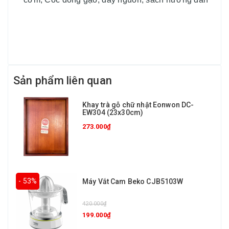
Sản phẩm liên quan
Khay trà gỗ chữ nhật Eonwon DC-
EW304 (23x30cm)
273.000₫
- 53%
Máy Vắt Cam Beko CJB5103W
420.000₫
199.000₫