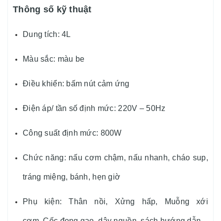
Thông số kỹ thuật
Dung tích: 4L
Màu sắc: màu be
Điều khiển: bấm nút cảm ứng
Điện áp/ tần số định mức: 220V – 50Hz
Công suất định mức: 800W
Chức năng: nấu cơm chậm, nấu nhanh, cháo sup,
tráng miệng, bánh, hẹn giờ
Phụ kiện: Thân nồi, Xửng hấp, Muỗng xới
cơm, Cốc đong gạo, dây nguồn, sách hướng dẫn