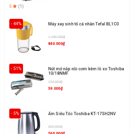
5
(
1
)
- 44%
Máy xay sinh tố cá nhân Tefal BL1C0
1.490.000₫
840.000₫
- 51%
Nút mở nắp nồi cơm kèm lò xo Toshiba
10/18NMF
120.000₫
59.000₫
- 5%
Ấm Siêu Tốc Toshiba KT-17SH2NV
590.000₫
560.000₫