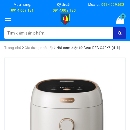
Mua hàng:
Kỹ thuật:
Mua sỉ:
0914.009.632
0914.009.131
0914.009.130
0
Toggle
navigation
Trang chủ
Gia dụng nhà bếp
Nồi cơm điện tử Bear DFB-C40K6 (4 lít)