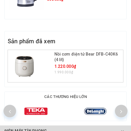
Sản phẩm đã xem
Nồi cơm điện tử Bear DFB-C40K6
(4 lít)
1.220.000₫
1.990.000₫
CÁC THƯƠNG HIỆU LỚN
ĐIỆN MÁY TÍN PHONG