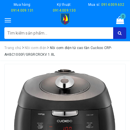
Mua hàng:
Kỹ thuật:
Mua sỉ:
0914.009.632
0914.009.131
0914.009.130
0
Toggle
navigation
Trang chủ
Nồi cơm điện
Nồi cơm điện tử cao tần Cuckoo CRP-
AHBC1000F/GRGRCRCKV 1.8L