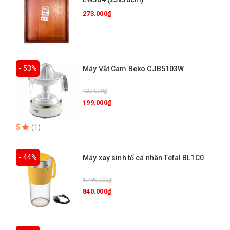
273.000₫
- 53%
Máy Vắt Cam Beko CJB5103W
420.000₫
199.000₫
5
(
1
)
- 44%
Máy xay sinh tố cá nhân Tefal BL1C0
1.490.000₫
840.000₫