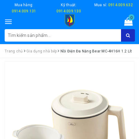
Mua hàng:
Kỹ thuật:
Mua sỉ:
0914.009.632
0914.009.131
0914.009.130
0
Toggle
navigation
Trang chủ
Gia dụng nhà bếp
Nồi Điện Đa Năng Bear MC-4H16H 1.2 Lít