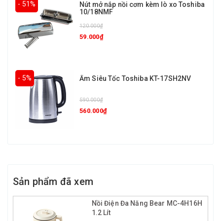
- 51%
Nút mở nắp nồi cơm kèm lò xo Toshiba
10/18NMF
120.000₫
59.000₫
- 5%
Ấm Siêu Tốc Toshiba KT-17SH2NV
590.000₫
560.000₫
Sản phẩm đã xem
Nồi Điện Đa Năng Bear MC-4H16H
1.2 Lít