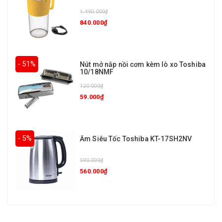
1.490.000₫
840.000₫
- 51%
Nút mở nắp nồi cơm kèm lò xo Toshiba
10/18NMF
120.000₫
59.000₫
- 5%
Ấm Siêu Tốc Toshiba KT-17SH2NV
590.000₫
560.000₫