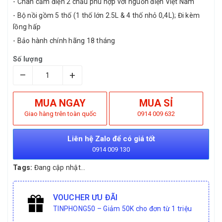
- Chân cắm điện 2 chấu phù hợp với nguồn điện Việt Nam
- Bộ nồi gồm 5 thố (1 thố lớn 2.5L & 4 thố nhỏ 0,4L); Đi kèm
lồng hấp
- Bảo hành chính hãng 18 tháng
Số lượng
–
+
MUA NGAY
MUA SỈ
Giao hàng trên toàn quốc
0914 009 632
Liên hệ Zalo để có giá tốt
0914 009 130
Tags:
Đang cập nhật...
VOUCHER ƯU ĐÃI
TINPHONG50 – Giảm 50K cho đơn từ 1 triệu