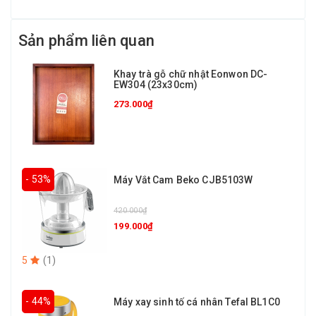
Sản phẩm liên quan
Khay trà gỗ chữ nhật Eonwon DC-
EW304 (23x30cm)
273.000₫
- 53%
Máy Vắt Cam Beko CJB5103W
420.000₫
199.000₫
5
(
1
)
- 44%
Máy xay sinh tố cá nhân Tefal BL1C0