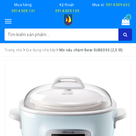
Mua hàng:
Kỹ thuật:
Mua sỉ:
0914.009.632
0914.009.131
0914.009.130
0
Toggle
navigation
Trang chủ
Gia dụng nhà bếp
Nồi nấu chậm Bear SUBE003 (2,5 lít)