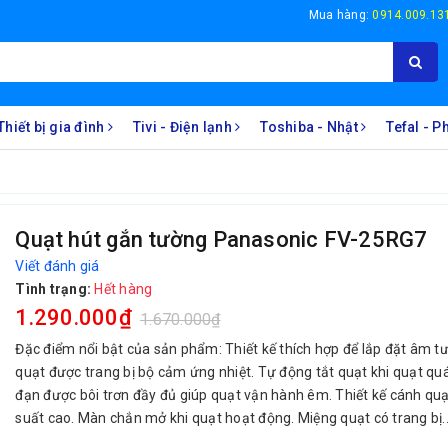
Mua hàng:
0914.009.13
Thiết bị gia đình
Tivi - Điện lạnh
Toshiba - Nhật
Tefal - 
Quạt hút gắn tường Panasonic FV-25RG7
Viết đánh giá
Tình trạng:
Hết hàng
1.290.000₫
1.670.000₫
Đặc điểm nổi bật của sản phẩm: Thiết kế thích hợp để lắp đặt âm t
quạt được trang bị bộ cảm ứng nhiệt. Tự động tắt quạt khi quạt qu
đạn được bôi trơn đầy đủ giúp quạt vận hành êm. Thiết kế cánh quạ
suất cao. Màn chắn mở khi quạt hoạt động. Miệng quạt có trang bị..