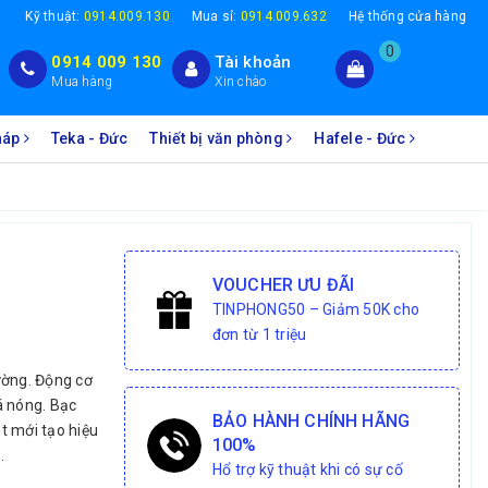
1
Kỹ thuật:
0914.009.130
Mua sỉ:
0914.009.632
Hệ thống cửa hàng
0
0914 009 130
Tài khoản
Mua hàng
Xin chào
Pháp
Teka - Đức
Thiết bị văn phòng
Hafele - Đức
VOUCHER ƯU ĐÃI
TINPHONG50 – Giảm 50K cho
đơn từ 1 triệu
ường. Động cơ
á nóng. Bạc
BẢO HÀNH CHÍNH HÃNG
t mới tạo hiệu
100%
.
Hổ trợ kỹ thuật khi có sự cố