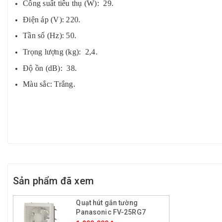
Công suất tiêu thụ (W): 29.
Điện áp (V): 220.
Tần số (Hz): 50.
Trọng lượng (kg): 2,4.
Độ ồn (dB): 38.
Màu sắc: Trắng.
Sản phẩm đã xem
Quạt hút gắn tường
Panasonic FV-25RG7