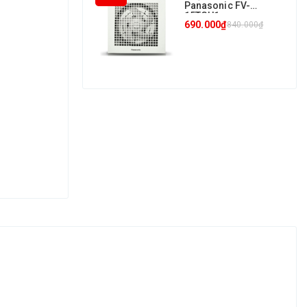
Panasonic FV-
15TGU1
690.000₫
840.000₫