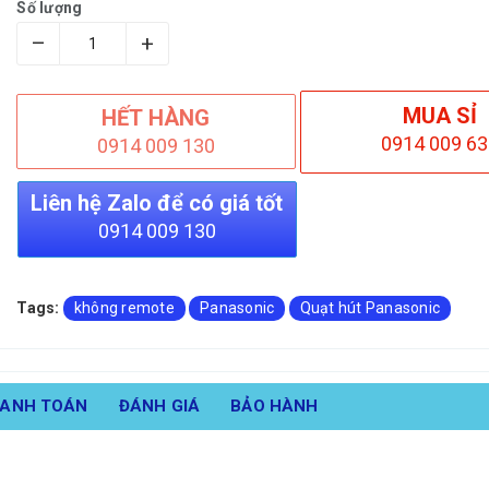
Số lượng
–
+
MUA SỈ
HẾT HÀNG
0914 009 63
0914 009 130
Liên hệ Zalo để có giá tốt
0914 009 130
Tags:
không remote
Panasonic
Quạt hút Panasonic
HANH TOÁN
ĐÁNH GIÁ
BẢO HÀNH