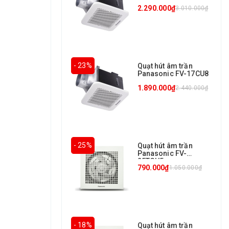
2.290.000₫
3.010.000₫
- 23%
Quạt hút âm trần
Panasonic FV-17CU8
1.890.000₫
2.440.000₫
- 25%
Quạt hút âm trần
Panasonic FV-
25TGU5
790.000₫
1.050.000₫
- 18%
Quạt hút âm trần