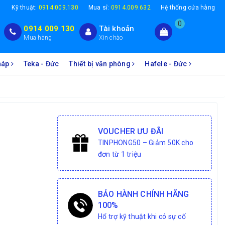
1
Kỹ thuật:
0914.009.130
Mua sỉ:
0914.009.632
Hệ thống cửa hàng
0
0914 009 130
Tài khoản
Mua hàng
Xin chào
Pháp
Teka - Đức
Thiết bị văn phòng
Hafele - Đức
VOUCHER ƯU ĐÃI
TINPHONG50 – Giảm 50K cho
đơn từ 1 triệu
BẢO HÀNH CHÍNH HÃNG
100%
Hổ trợ kỹ thuật khi có sự cố