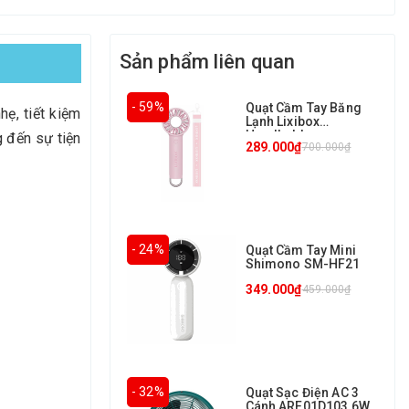
Sản phẩm liên quan
- 59%
Quạt Cầm Tay Băng
ẹ, tiết kiệm
Lạnh Lixibox
Handheld
g đến sự tiện
289.000₫
700.000₫
Refrigeraton Fan
- 24%
Quạt Cầm Tay Mini
Shimono SM-HF21
349.000₫
459.000₫
- 32%
Quạt Sạc Điện AC 3
Cánh ARF01D103 6W