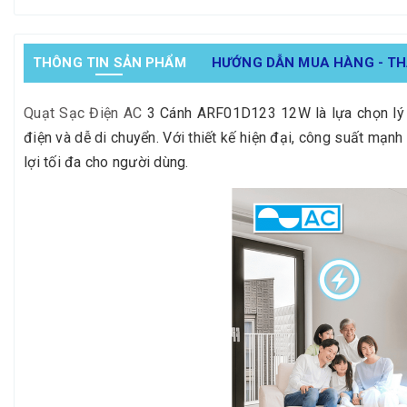
THÔNG TIN SẢN PHẨM
HƯỚNG DẪN MUA HÀNG - T
Quạt Sạc Điện AC
3 Cánh ARF01D123 12W là lựa chọn lý tư
điện và dễ di chuyển. Với thiết kế hiện đại, công suất mạ
lợi tối đa cho người dùng.