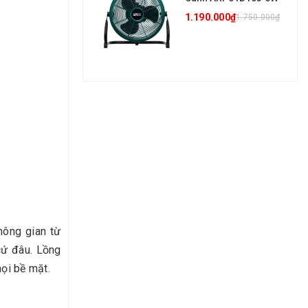
1.190.000₫
1.750.000₫
hông gian từ
cứ đâu. Lồng
mọi bề mặt.