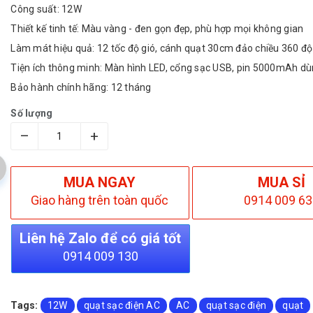
Công suất: 12W
Thiết kế tinh tế: Màu vàng - đen gọn đẹp, phù hợp mọi không gian
Làm mát hiệu quả: 12 tốc độ gió, cánh quạt 30cm đảo chiều 360 độ
Tiện ích thông minh: Màn hình LED, cổng sạc USB, pin 5000mAh dù
Bảo hành chính hãng: 12 tháng
Số lượng
–
+
MUA NGAY
MUA SỈ
Giao hàng trên toàn quốc
0914 009 63
Liên hệ Zalo để có giá tốt
0914 009 130
Tags:
12W
quạt sạc điện AC
AC
quạt sạc điện
quạt