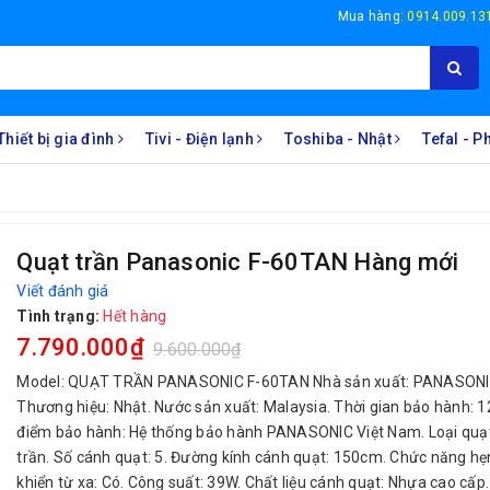
Mua hàng:
0914.009.13
Thiết bị gia đình
Tivi - Điện lạnh
Toshiba - Nhật
Tefal - 
Quạt trần Panasonic F-60TAN Hàng mới
Viết đánh giá
Tình trạng:
Hết hàng
7.790.000₫
9.600.000₫
Model: QUẠT TRẦN PANASONIC F-60TAN Nhà sản xuất: PANASONI
Thương hiệu: Nhật. Nước sản xuất: Malaysia. Thời gian bảo hành: 1
điểm bảo hành: Hệ thống bảo hành PANASONIC Việt Nam. Loại quạt
trần. Số cánh quạt: 5. Đường kính cánh quạt: 150cm. Chức năng hẹn
khiển từ xa: Có. Công suất: 39W. Chất liệu cánh quạt: Nhựa cao cấp. 