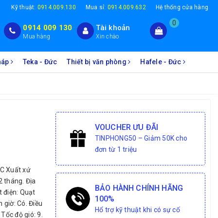
1
Kỹ thuật:
0914.009.130
Mua sỉ:
0914.009.632
Hệ thống cửa hàng
0
0914 009 130
Tài khoản
Mua hàng
Xin chào
Pháp
Teka - Đức
Thiết bị văn phòng
Hafele - Đức
VOUCHER ƯU ĐÃI
TINPHONG50 – Giảm 50K cho
đơn từ 1 triệu
C Xuất xứ
2 tháng. Địa
BẢO HÀNH CHÍNH HÃNG
 điện: Quạt
100%
 giờ: Có. Điều
Hổ trợ kỹ thuật khi có sự cố
Tốc độ gió: 9.