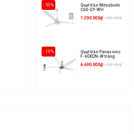
- 35%
Quạt trần Mitsubishi
C60-GY-WH
1.290.000₫
1.980.000₫
- 19%
Quạt trần Panasonic
F-60XDN-W trắng
6.690.000₫
8.220.000₫