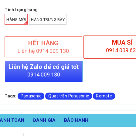
Tình trạng hàng
HÀNG MỚI
HÀNG TRƯNG BÀY
MUA SỈ
HẾT HÀNG
0914 009 63
Liên hệ 0914 009 130
Liên hệ Zalo để có giá tốt
0914 009 130
Tags:
Panasonic
Quạt trần Panasonic
Remote
HANH TOÁN
ĐÁNH GIÁ
BẢO HÀNH