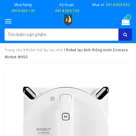
Mua hàng:
Kỹ thuật:
Mua sỉ:
0914.009.632
0914.009.131
0914.009.130
0
Toggle
navigation
Trang chủ
Robot hút bụi lau nhà
Robot lau kính thông minh Ecovacs
Winbot W950