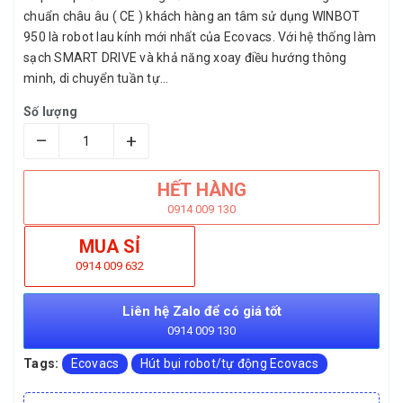
chuẩn châu âu ( CE ) khách hàng an tâm sử dụng WINBOT
950 là robot lau kính mới nhất của Ecovacs. Với hệ thống làm
sạch SMART DRIVE và khả năng xoay điều hướng thông
minh, di chuyển tuần tự...
Số lượng
–
+
HẾT HÀNG
0914 009 130
MUA SỈ
0914 009 632
Liên hệ Zalo để có giá tốt
0914 009 130
Tags:
Ecovacs
Hút bụi robot/tự động Ecovacs