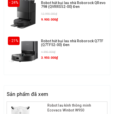
- 24%
Robot hút bụi lau nhà Roborock QRevo
798 (QVRRS52-00) Đen
12.990.000₫
9.900.000₫
- 21%
Robot hút bụi lau nhà Roborock Q7TF
(Q7TF52-00) Đen
4.990.000₫
3.950.000₫
Sản phẩm đã xem
Robot lau kính thông minh
Ecovacs Winbot W950