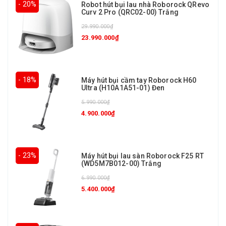
- 20%
Robot hút bụi lau nhà Roborock QRevo
Curv 2 Pro (QRC02-00) Trắng
29.990.000₫
23.990.000₫
- 18%
Máy hút bụi cầm tay Roborock H60
Ultra (H10A1A51-01) Đen
5.990.000₫
4.900.000₫
- 23%
Máy hút bụi lau sàn Roborock F25 RT
(WD5M7B012-00) Trắng
6.990.000₫
5.400.000₫