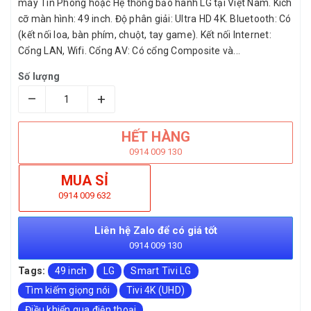
máy Tín Phong hoặc Hệ thống bảo hành LG tại Việt Nam. Kích
cỡ màn hình: 49 inch. Độ phân giải: Ultra HD 4K. Bluetooth: Có
(kết nối loa, bàn phím, chuột, tay game). Kết nối Internet:
Cổng LAN, Wifi. Cổng AV: Có cổng Composite và...
Số lượng
–
+
HẾT HÀNG
0914 009 130
MUA SỈ
0914 009 632
Liên hệ Zalo để có giá tốt
0914 009 130
Tags:
49 inch
LG
Smart Tivi LG
Tìm kiếm giọng nói
Tivi 4K (UHD)
Điều khiển qua điện thoại