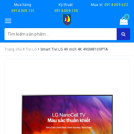
Mua hàng:
Kỹ thuật:
Mua sỉ:
0914.009.632
0914.009.131
0914.009.130
0
Toggle
navigation
Trang chủ
Tivi LG
Smart Tivi LG 49 inch 4K 49SM8100PTA