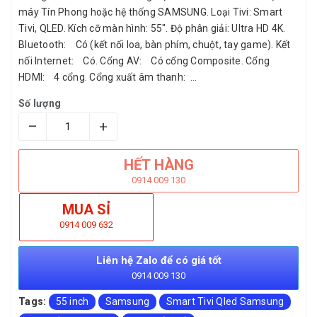
máy Tín Phong hoặc hệ thống SAMSUNG. Loại Tivi: Smart
Tivi, QLED. Kích cỡ màn hình: 55". Độ phân giải: Ultra HD 4K.
Bluetooth: Có (kết nối loa, bàn phím, chuột, tay game). Kết
nối Internet: Có. Cổng AV: Có cổng Composite. Cổng
HDMI: 4 cổng. Cổng xuất âm thanh: ...
Số lượng
–
+
HẾT HÀNG
0914 009 130
MUA SỈ
0914 009 632
Liên hệ Zalo để có giá tốt
0914 009 130
Tags:
55 inch
Samsung
Smart Tivi Qled Samsung