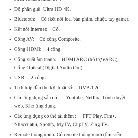
Độ phân giải: Ultra HD 4K.
Bluetooth: Có (kết nối loa, bàn phím, chuột, tay game).
Kết nối Internet: Có.
Cổng AV: Có cổng Composite.
Cổng HDMI: 4 cổng.
Cổng xuất âm thanh: HDMI ARC (hỗ trợ eARC),
Cổng Optical (Digital Audio Out).
USB: 2 cổng.
Tích hợp đầu thu kỹ thuật số: DVB-T2C.
Các ứng dụng sẵn có : Youtube, Netflix, Trình duyệt
web, Kho ứng dụng.
Các ứng dụng có thể tải thêm : FPT Play, Fim+,
Nhaccuatui, Spotify, MyTV, ClipTV, Zing TV.
Remote thông minh: Có remote thông minh (tìm kiếm