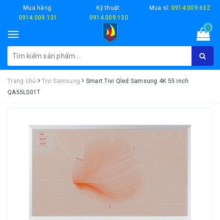
Mua hàng:
Kỹ thuật:
Mua sỉ:
0914.009.632
0914.009.131
0914.009.130
0
Toggle
navigation
Trang chủ
Tivi Samsung
Smart Tivi Qled Samsung 4K 55 inch
QA55LS01T