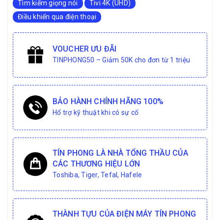
Tìm kiếm giọng nói
Tivi 4K (UHD)
Điều khiển qua điện thoại
VOUCHER ƯU ĐÃI
TINPHONG50 – Giảm 50K cho đơn từ 1 triệu
BẢO HÀNH CHÍNH HÃNG 100%
Hổ trợ kỹ thuật khi có sự cố
TÍN PHONG LÀ NHÀ TỔNG THẦU CỦA
CÁC THƯƠNG HIỆU LỚN
Toshiba, Tiger, Tefal, Hafele
THÀNH TỰU CỦA ĐIỆN MÁY TÍN PHONG