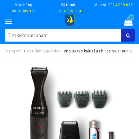
Mua hàng:
Kỹ thuật:
Mua sỉ:
0914.009.632
0914.009.131
0914.009.130
0
Toggle
navigation
Trang chủ
Máy làm đẹp khác
Tông đơ tạo kiểu râu Philips MG1100/16