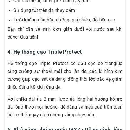
Cắt râu mượt, không kéo râu gây đau.
Sử dụng tốt trên da nhạy cảm.
Lưỡi không cần bảo dưỡng quá nhiều, độ bền cao.
Bạn chỉ cần vệ sinh đơn giản dưới vòi nước sau khi
dùng. Quá tiện!
4. Hệ thống cạo Triple Protect
Hệ thống cạo Triple Protect có đầu cạo bo tròngiúp
tăng cường sự thoải mái cho làn da, các lỗ hình kim
cương giúp cạo sát dễ dàng, đồng thời lớp bảo vệ giảm
thiểu đáng kể kích ứng da.
Với chiều dài tỉa 2 mm, lược tỉa lông hai hướng hỗ trợ
tỉa lông theo mọi hướng, dễ dàng và hiệu quả trên toàn
bộ cơ thể, ngay cả ở những vùng nhạy cảm.
5. Khả năng chống nước IPX7 - Dễ vệ sinh, bền