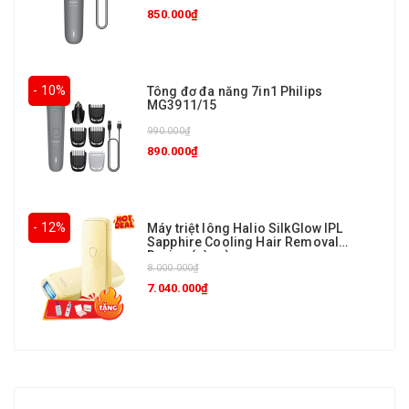
850.000₫
- 10%
Tông đơ đa năng 7in1 Philips
MG3911/15
990.000₫
890.000₫
- 12%
Máy triệt lông Halio SilkGlow IPL
Sapphire Cooling Hair Removal
Device (vàng)
8.000.000₫
7.040.000₫