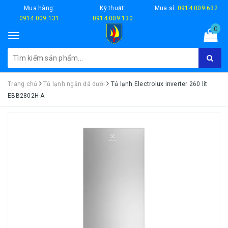
Mua hàng:
Kỹ thuật:
Mua sỉ:
0914.009.632
0914.009.131
0914.009.130
0
Toggle
navigation
Trang chủ
Tủ lạnh ngăn đá dưới
Tủ lạnh Electrolux inverter 260 lít
EBB2802H-A