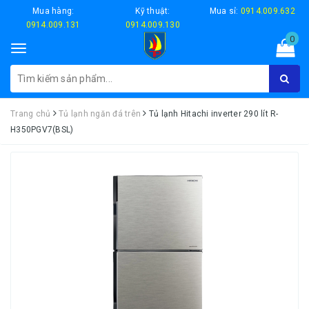
Mua hàng:
Kỹ thuật:
Mua sỉ:
0914.009.632
0914.009.131
0914.009.130
0
Toggle
navigation
Trang chủ
Tủ lạnh ngăn đá trên
Tủ lạnh Hitachi inverter 290 lít R-
H350PGV7(BSL)