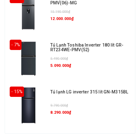
PMV(06)-MG
15.190.000₫
12.000.000₫
- 7%
Tủ Lạnh Toshiba Inverter 180 lít GR-
RT234WE-PMV(52)
5.490.000₫
5.090.000₫
- 15%
Tủ lạnh LG inverter 315 lít GN-M315BL
9.790.000₫
8.290.000₫