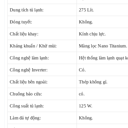
Dung tích tủ lạnh:
275 Lít.
Đóng tuyết:
Không.
Chất liệu khay:
Kính chịu lực.
Kháng khuẩn / Khử mùi:
Màng lọc Nano Titanium.
Công nghệ làm lạnh:
Hệt thống làm lạnh quạt k
Công nghệ Inverter:
Có.
Chất liệu bên ngoài:
Thép không gỉ.
Chuông báo cửa:
có.
Công suất tủ lạnh:
125 W.
Làm đá tự động:
Không.