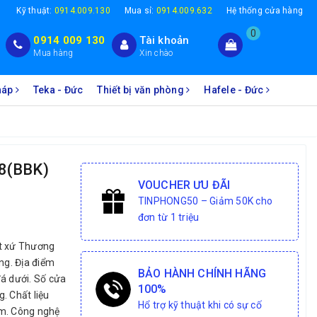
1
Kỹ thuật:
0914.009.130
Mua sỉ:
0914.009.632
Hệ thống cửa hàng
0
0914 009 130
Tài khoản
Mua hàng
Xin chào
Pháp
Teka - Đức
Thiết bị văn phòng
Hafele - Đức
V8(BBK)
VOUCHER ƯU ĐÃI
TINPHONG50 – Giảm 50K cho
đơn từ 1 triệu
t xứ Thương
ng. Địa điểm
BẢO HÀNH CHÍNH HÃNG
đá dưới. Số cửa
100%
g. Chất liệu
Hổ trợ kỹ thuật khi có sự cố
um. Công nghệ