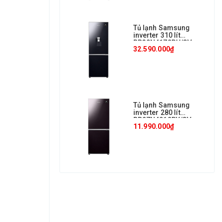
Tủ lạnh Samsung
inverter 310 lít
RB30N4170BU/SV
32.590.000₫
Tủ lạnh Samsung
inverter 280 lít
RB27N4010BY/SV
11.990.000₫