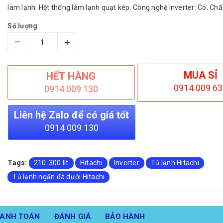
làm lạnh: Hệt thống làm lạnh quạt kép. Công nghệ Inverter: Có. Chất
Số lượng
–
+
MUA SỈ
HẾT HÀNG
0914 009 63
0914 009 130
Liên hệ Zalo để có giá tốt
0914 009 130
Tags:
210-300 lít
Hitachi
Inverter
Tủ lạnh Hitachi
Tủ lạnh ngăn đá dưới Hitachi
HANH TOÁN
ĐÁNH GIÁ
BẢO HÀNH