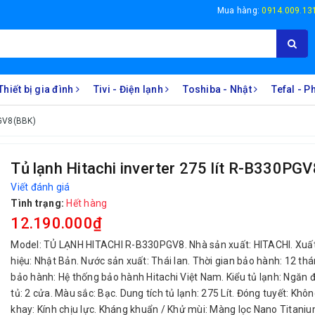
Mua hàng:
0914.009.13
Thiết bị gia đình
Tivi - Điện lạnh
Toshiba - Nhật
Tefal - 
PGV8(BBK)
Tủ lạnh Hitachi inverter 275 lít R-B330PG
Viết đánh giá
Tình trạng:
Hết hàng
12.190.000₫
Model: TỦ LẠNH HITACHI R-B330PGV8. Nhà sản xuất: HITACHI. Xuấ
hiệu: Nhật Bản. Nước sản xuất: Thái lan. Thời gian bảo hành: 12 thá
bảo hành: Hệ thống bảo hành Hitachi Việt Nam. Kiểu tủ lạnh: Ngăn 
tủ: 2 cửa. Màu sắc: Bạc. Dung tích tủ lạnh: 275 Lít. Đóng tuyết: Khôn
khay: Kính chịu lực. Kháng khuẩn / Khử mùi: Màng lọc Nano Titani