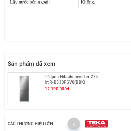
Lấy nước bên ngoài:
Không.
Sản phẩm đã xem
Tủ lạnh Hitachi inverter 275
lít R-B330PGV8(BBK)
12.190.000₫
CÁC THƯƠNG HIỆU LỚN