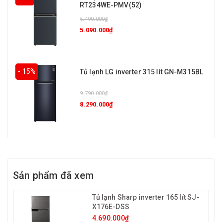
RT234WE-PMV(52)
5.490.000₫
5.090.000₫
- 15%
Tủ lạnh LG inverter 315 lít GN-M315BL
9.790.000₫
8.290.000₫
Sản phẩm đã xem
Tủ lạnh Sharp inverter 165 lít SJ-
X176E-DSS
4.690.000₫