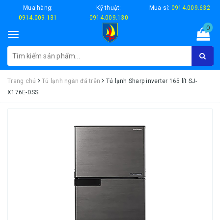
Mua hàng:
Kỹ thuật:
Mua sỉ:
0914.009.632
0914.009.131
0914.009.130
0
Toggle
navigation
Trang chủ
Tủ lạnh ngăn đá trên
Tủ lạnh Sharp inverter 165 lít SJ-
X176E-DSS