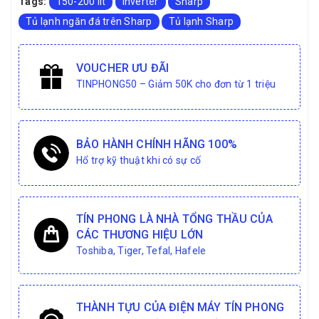
Tags:
150-200 lít
Inverter
Sharp
Tủ lạnh ngăn đá trên Sharp
Tủ lạnh Sharp
VOUCHER ƯU ĐÃI
TINPHONG50 – Giảm 50K cho đơn từ 1 triệu
BẢO HÀNH CHÍNH HÃNG 100%
Hổ trợ kỹ thuật khi có sự cố
TÍN PHONG LÀ NHÀ TỔNG THẦU CỦA
CÁC THƯƠNG HIỆU LỚN
Toshiba, Tiger, Tefal, Hafele
THÀNH TỰU CỦA ĐIỆN MÁY TÍN PHONG