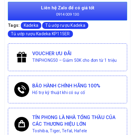
Liên hệ Zalo để có giá tốt
0914 009 130
Tags:
Kadeka
Tủ ướp rượu Kadeka
Tủ ướp rượu Kadeka KP115ER
VOUCHER ƯU ĐÃI
TINPHONG50 – Giảm 50K cho đơn từ 1 triệu
BẢO HÀNH CHÍNH HÃNG 100%
Hổ trợ kỹ thuật khi có sự cố
TÍN PHONG LÀ NHÀ TỔNG THẦU CỦA
CÁC THƯƠNG HIỆU LỚN
Toshiba, Tiger, Tefal, Hafele