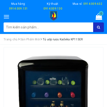
Mua hàng:
Kỹ thuật:
Mua sỉ:
0914.009.632
0914.009.131
0914.009.130
0
Toggle
navigation
Trang chủ
Sản Phẩm Mới
Tủ ướp rượu Kadeka KP115ER