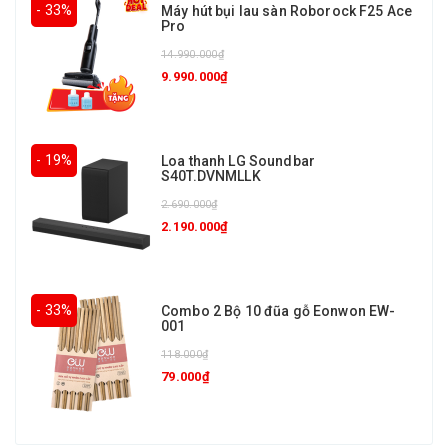
- 33%
Máy hút bụi lau sàn Roborock F25 Ace
Pro
14.990.000₫
9.990.000₫
- 19%
Loa thanh LG Soundbar
S40T.DVNMLLK
2.690.000₫
2.190.000₫
- 33%
Combo 2 Bộ 10 đũa gỗ Eonwon EW-
001
118.000₫
79.000₫