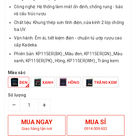
Công nghệ: Hệ thống làm mát ổn định, chống rung - bảo
vệ cấu trúc rượu.
Chất liệu: Khung thép sơn tĩnh điện, cửa kính 2 lớp chống
tia UV.
Vận hành: Êm ái, tiết kiệm điện - chuẩn tủ ướp rượu cao
cấp Kadeka.
Phiên bản: KP115ER(BK)_Màu đen, KP115ER(GN)_Màu
xanh, KP115ER(PK)_Hồng, KP115ER(WH)_Trắng kem.
Màu sắc
ĐEN
XANH
HỒNG
TRẮNG KEM
Số lượng
–
+
MUA NGAY
MUA SỈ
Giao hàng tận nơi
0914 009 632