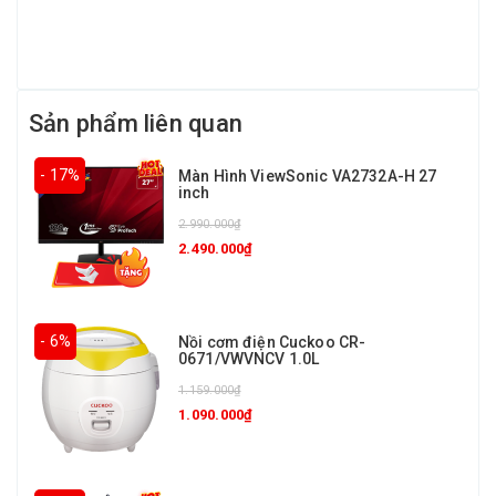
Sản phẩm liên quan
- 17%
Màn Hình ViewSonic VA2732A-H 27
inch
2.990.000₫
2.490.000₫
- 6%
Nồi cơm điện Cuckoo CR-
0671/VWVNCV 1.0L
1.159.000₫
1.090.000₫