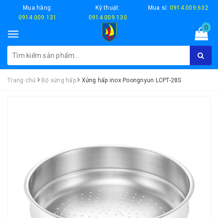
Mua hàng:
Kỹ thuật:
Mua sỉ:
0914.009.632
0914.009.131
0914.009.130
0
Toggle
navigation
Trang chủ
Bộ xửng hấp
Xửng hấp inox Poongnyun LCPT-28S