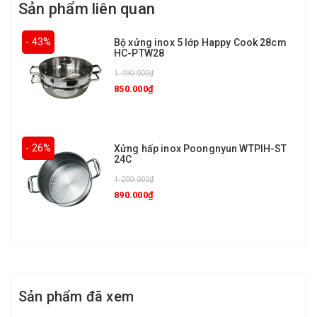
Sản phẩm liên quan
- 43%
Bộ xửng inox 5 lớp Happy Cook 28cm
HC-PTW28
1.490.000₫
850.000₫
- 26%
Xửng hấp inox Poongnyun WTPIH-ST
24C
1.200.000₫
890.000₫
Sản phẩm đã xem