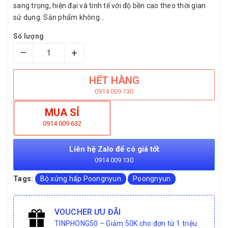
sang trọng, hiện đại và tinh tế với độ bền cao theo thời gian
sử dụng. Sản phẩm không...
Số lượng
–
+
HẾT HÀNG
0914 009 130
MUA SỈ
0914 009 632
Liên hệ Zalo để có giá tốt
0914 009 130
Tags:
Bộ xửng hấp Poongnyun
Poongnyun
VOUCHER ƯU ĐÃI
TINPHONG50 – Giảm 50K cho đơn từ 1 triệu