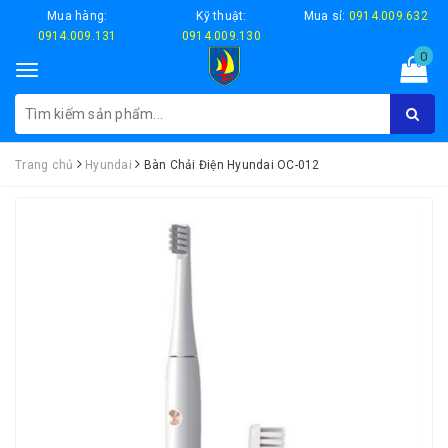
Mua hàng:
Kỹ thuật:
Mua sỉ:
0914.009.632
0914.009.131
0914.009.130
0
Toggle
navigation
Trang chủ
Hyundai
Bàn Chải Điện Hyundai OC-012