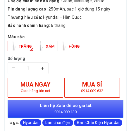
Chế độ chăm sóc đa dạng:
Clean, Massage, White
Pin dung lượng cao:
250mAh, sạc 1 giờ dùng 15 ngày
Thương hiệu của:
Hyundai – Hàn Quốc
Bảo hành chính hãng:
6 tháng
Màu sắc
TRẮNG
XÁM
HỒNG
Số lượng
–
+
MUA NGAY
MUA SỈ
Giao hàng tận nơi
0914 009 632
Liên hệ Zalo để có giá tốt
0914 009 130
Tags:
Hyundai
bàn chải điện
Bàn Chải Điện Hyundai