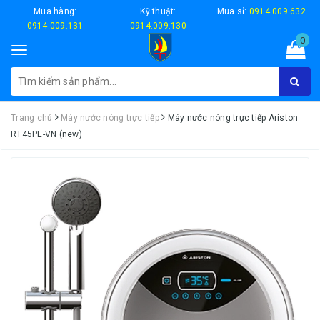
Mua hàng:
Kỹ thuật:
Mua sỉ:
0914.009.632
0914.009.131
0914.009.130
0
Toggle
navigation
Trang chủ
Máy nước nóng trực tiếp
Máy nước nóng trực tiếp Ariston
RT45PE-VN (new)