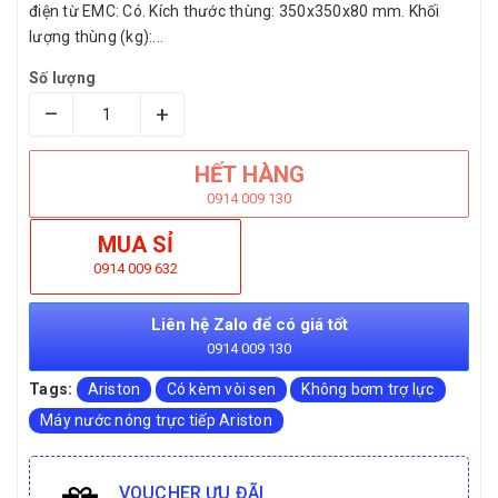
điện từ EMC: Có. Kích thước thùng: 350x350x80 mm. Khối
lượng thùng (kg):...
Số lượng
–
+
HẾT HÀNG
0914 009 130
MUA SỈ
0914 009 632
Liên hệ Zalo để có giá tốt
0914 009 130
Tags:
Ariston
Có kèm vòi sen
Không bơm trợ lực
Máy nước nóng trực tiếp Ariston
VOUCHER ƯU ĐÃI