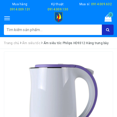
Mua hàng:
Kỹ thuật:
Mua sỉ:
0914.009.632
0914.009.131
0914.009.130
0
Toggle
navigation
Trang chủ
Ấm siêu tốc
Ấm siêu tốc Philips HD9312 Hàng trưng bày