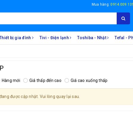
Mua hàng:
0914.009.13
Thiết bị gia đình
Tivi - Điện lạnh
Toshiba - Nhật
Tefal - 
́P
Hàng mới
Giá thấp đến cao
Giá cao xuống thấp
ang được cập nhật. Vui lòng quay lại sau.