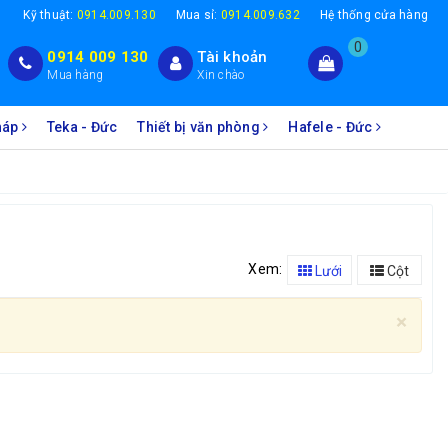
1
Kỹ thuật:
0914.009.130
Mua sỉ:
0914.009.632
Hệ thống cửa hàng
0
0914 009 130
Tài khoản
Mua hàng
Xin chào
Pháp
Teka - Đức
Thiết bị văn phòng
Hafele - Đức
Xem:
Lưới
Cột
×