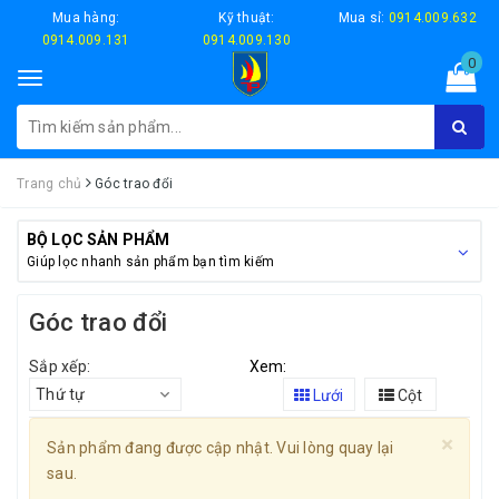
Mua hàng:
Kỹ thuật:
Mua sỉ:
0914.009.632
0914.009.131
0914.009.130
0
Toggle
navigation
Trang chủ
Góc trao đổi
BỘ LỌC SẢN PHẨM
Giúp lọc nhanh sản phẩm bạn tìm kiếm
Góc trao đổi
Sắp xếp:
Xem:
Thứ tự
Lưới
Cột
×
Sản phẩm đang được cập nhật. Vui lòng quay lại
sau.