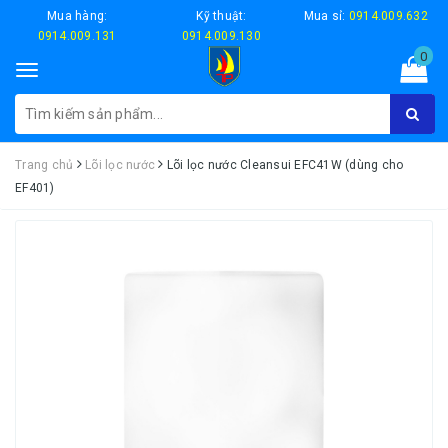
Mua hàng:
Kỹ thuật:
Mua sỉ:
0914.009.632
0914.009.131
0914.009.130
0
Toggle
navigation
Trang chủ
Lõi lọc nước
Lõi lọc nước Cleansui EFC41W (dùng cho
EF401)