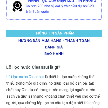
THÀNH TỰU CỦA ĐIỆN MÁY TÍN PHONG
Có hơn 200 nhà sỉ, đại lý và nhiều dự án B2B
trên toàn quốc
THÔNG TIN SẢN PHẨM
HƯỚNG DẪN MUA HÀNG - THANH TOÁN
ĐÁNH GIÁ
BẢO HÀNH
Lõi lọc nước Cleansui là gì?
Lõi lọc nước Cleansui
là thiết bị lọc nước không thể
thiếu trong mỗi gia đình, nó giúp loại bỏ cặn bã, tạp
chất hay Clo dư có trong nước mang lại nguồn nước
sạch và giữ lại những khoáng chất thiết yếu cho cơ thể
người, qua những lớp lọc có cấu tạo đặc biệt thì chúng