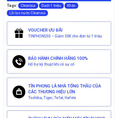
Tags:
Cleansui
Dưới 1 triệu
Khác
Lõi lọc nước Cleansui
VOUCHER ƯU ĐÃI
TINPHONG50 – Giảm 50K cho đơn từ 1 triệu
BẢO HÀNH CHÍNH HÃNG 100%
Hổ trợ kỹ thuật khi có sự cố
TÍN PHONG LÀ NHÀ TỔNG THẦU CỦA
CÁC THƯƠNG HIỆU LỚN
Toshiba, Tiger, Tefal, Hafele