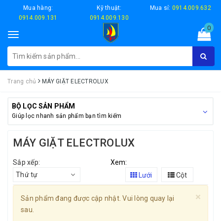
Mua hàng:
Kỹ thuật:
Mua sỉ:
0914.009.632
0914.009.131
0914.009.130
0
Toggle
navigation
Trang chủ
MÁY GIẶT ELECTROLUX
BỘ LỌC SẢN PHẨM
Giúp lọc nhanh sản phẩm bạn tìm kiếm
MÁY GIẶT ELECTROLUX
Sắp xếp:
Xem:
Thứ tự
Lưới
Cột
×
Sản phẩm đang được cập nhật. Vui lòng quay lại
sau.