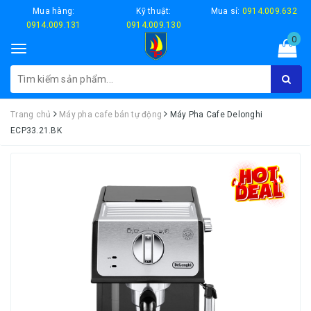
Mua hàng:
Kỹ thuật:
Mua sỉ:
0914.009.632
0914.009.131
0914.009.130
0
Toggle
navigation
Trang chủ
Máy pha cafe bán tự động
Máy Pha Cafe Delonghi
ECP33.21.BK