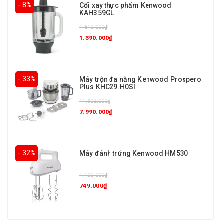
- 8%
Cối xay thực phẩm Kenwood
KAH359GL
1.510.000₫
1.390.000₫
- 33%
Máy trộn đa năng Kenwood Prospero
Plus KHC29.H0SI
11.902.000₫
7.990.000₫
- 32%
Máy đánh trứng Kenwood HM530
1.100.000₫
749.000₫