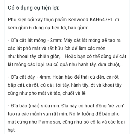
Có 6 dụng cụ tiện lợi:
Phụ kiện cối xay thực phẩm Kenwood KAH647PL đi
kèm gồm 6 dụng cụ tiện lợi, bao gồm:
- Đĩa cắt lát mỏng - 2mm: Máy cắt lát mỏng sẽ tạo ra
các lát phô mát và rất hữu ích để làm các món
như khoai tây chiên giòn,... Hoặc bạn có thể dùng để cắt
lát mỏng các loại rau củ quả như hành tây, dưa chuột,...
- Đĩa cắt dày - 4mm: Hoàn hảo để thái củ dền, cà rốt,
bắp cải, cà rốt, củ cải, tỏi tây, hành tây, ớt và khoai tây
cũng như pho mát và táo, chuối và lê.
- Đĩa bào (mài) siêu mịn: Đĩa này có hoạt động 'xé vụn'
tạo ra các mảnh vụn rất mịn. Nó lý tưởng để bào pho
mát cứng như Parmesan, cũng như sô cô la và các loại
hạt.