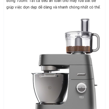
đong 100ml. Tất cả đều an toàn cho máy rửa bát để
giúp việc dọn dẹp dễ dàng và nhanh chóng nhất có thể.