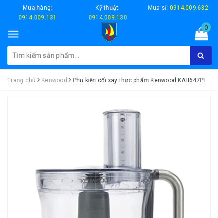
Mua hàng:
Kỹ thuật:
Mua sỉ:
0914.009.632
0914.009.131
0914.009.130
0
Toggle
navigation
Trang chủ
Kenwood
Phụ kiện cối xay thực phẩm Kenwood KAH647PL