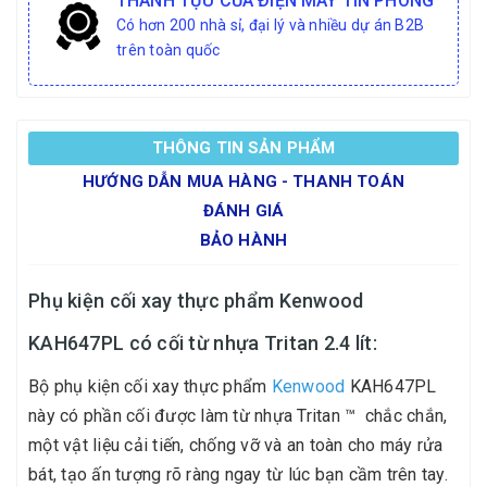
THÀNH TỰU CỦA ĐIỆN MÁY TÍN PHONG
Có hơn 200 nhà sỉ, đại lý và nhiều dự án B2B
trên toàn quốc
THÔNG TIN SẢN PHẨM
HƯỚNG DẪN MUA HÀNG - THANH TOÁN
ĐÁNH GIÁ
BẢO HÀNH
Phụ kiện cối xay thực phẩm Kenwood
KAH647PL có cối từ nhựa Tritan 2.4 lít:
Bộ phụ kiện cối xay thực phẩm
Kenwood
KAH647PL
này có phần cối được làm từ nhựa Tritan ™ chắc chắn,
một vật liệu cải tiến, chống vỡ và an toàn cho máy rửa
bát, tạo ấn tượng rõ ràng ngay từ lúc bạn cầm trên tay.