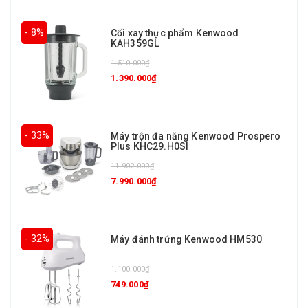
- 8%
Cối xay thực phẩm Kenwood
KAH359GL
1.510.000₫
1.390.000₫
- 33%
Máy trộn đa năng Kenwood Prospero
Plus KHC29.H0SI
11.902.000₫
7.990.000₫
- 32%
Máy đánh trứng Kenwood HM530
1.100.000₫
749.000₫