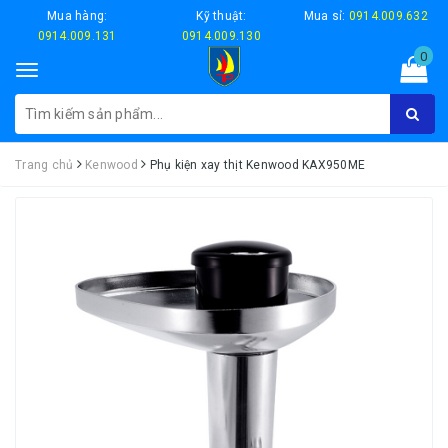
Mua hàng:
Kỹ thuật:
Mua sỉ:
0914.009.632
0914.009.131
0914.009.130
0
Toggle
navigation
Trang chủ
Kenwood
Phụ kiện xay thịt Kenwood KAX950ME