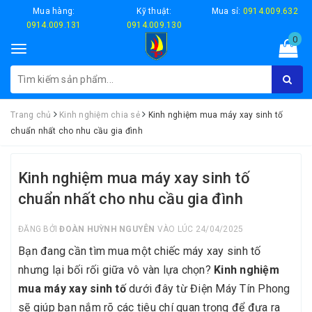
Mua hàng:
Kỹ thuật:
Mua sỉ:
0914.009.632
0914.009.131
0914.009.130
0
Toggle
navigation
Trang chủ
Kinh nghiệm chia sẻ
Kinh nghiệm mua máy xay sinh tố
chuẩn nhất cho nhu cầu gia đình
Kinh nghiệm mua máy xay sinh tố
chuẩn nhất cho nhu cầu gia đình
ĐĂNG BỞI
ĐOÀN HUỲNH NGUYÊN
VÀO LÚC 24/04/2025
Bạn đang cần tìm mua một chiếc máy xay sinh tố
nhưng lại bối rối giữa vô vàn lựa chọn?
Kinh nghiệm
mua máy xay sinh tố
dưới đây từ Điện Máy Tín Phong
sẽ giúp bạn nắm rõ các tiêu chí quan trọng để đưa ra