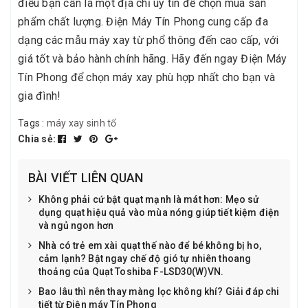
điều bạn cần là một địa chỉ uy tín để chọn mua sản
phẩm chất lượng. Điện Máy Tín Phong cung cấp đa
dạng các mẫu máy xay từ phổ thông đến cao cấp, với
giá tốt và bảo hành chính hãng. Hãy đến ngay Điện Máy
Tín Phong để chọn máy xay phù hợp nhất cho bạn và
gia đình!
Tags :
máy xay sinh tố
Chia sẻ:
BÀI VIẾT LIÊN QUAN
Không phải cứ bật quạt mạnh là mát hơn: Mẹo sử
dụng quạt hiệu quả vào mùa nóng giúp tiết kiệm điện
và ngủ ngon hơn
Nhà có trẻ em xài quạt thế nào để bé không bị ho,
cảm lạnh? Bật ngay chế độ gió tự nhiên thoang
thoảng của Quạt Toshiba F-LSD30(W)VN.
Bao lâu thì nên thay màng lọc không khí? Giải đáp chi
tiết từ Điện máy Tín Phong