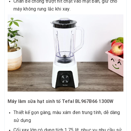
Chân đế chống trượt hít chặt vào mặt bàn, giữ cho
máy không rung lắc khi xay.
Máy làm sữa hạt sinh tố Tefal BL967B66 1300W
Thiết kế gọn gàng, màu xám đen trung tính, dễ dàng
sử dụng
Cối xay lớn có dung tích 1.75 lít, phục vụ nhu cầu sử