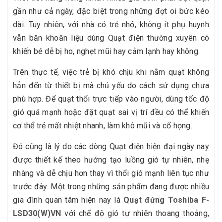
gần như cả ngày, đặc biệt trong những đợt oi bức kéo
dài. Tuy nhiên, với nhà có trẻ nhỏ, không ít phụ huynh
vẫn băn khoăn liệu dùng Quạt điện thường xuyên có
khiến bé dễ bị ho, nghẹt mũi hay cảm lạnh hay không.
Trên thực tế, việc trẻ bị khó chịu khi nằm quạt không
hẳn đến từ thiết bị mà chủ yếu do cách sử dụng chưa
phù hợp. Để quạt thổi trực tiếp vào người, dùng tốc độ
gió quá mạnh hoặc đặt quạt sai vị trí đều có thể khiến
cơ thể trẻ mất nhiệt nhanh, làm khô mũi và cổ họng.
Đó cũng là lý do các dòng Quạt điện hiện đại ngày nay
được thiết kế theo hướng tạo luồng gió tự nhiên, nhẹ
nhàng và dễ chịu hơn thay vì thổi gió mạnh liên tục như
trước đây. Một trong những sản phẩm đang được nhiều
gia đình quan tâm hiện nay là
Quạt đứng Toshiba F-
LSD30(W)VN
với chế độ gió tự nhiên thoang thoảng,