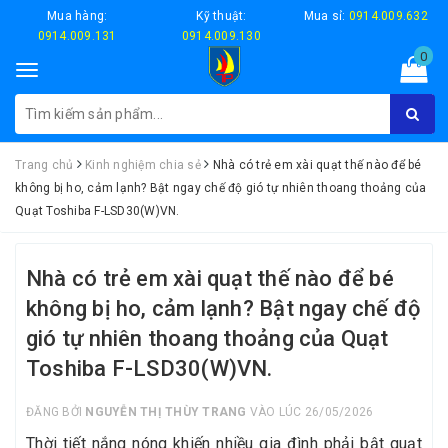
Mua hàng:
Kỹ thuật:
Mua sỉ:
0914.009.632
0914.009.131
0914.009.130
0
Toggle
navigation
Trang chủ
Kinh nghiệm chia sẻ
Nhà có trẻ em xài quạt thế nào để bé
không bị ho, cảm lạnh? Bật ngay chế độ gió tự nhiên thoang thoảng của
Quạt Toshiba F-LSD30(W)VN.
Nhà có trẻ em xài quạt thế nào để bé
không bị ho, cảm lạnh? Bật ngay chế độ
gió tự nhiên thoang thoảng của Quạt
Toshiba F-LSD30(W)VN.
ĐĂNG BỞI
NGUYỄN THỊ THÙY TRANG
VÀO LÚC 26/05/2026
Thời tiết nắng nóng khiến nhiều gia đình phải bật quạt