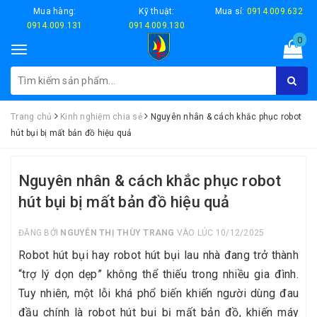
Mua hàng:
Kỹ thuật:
Mua sỉ:
0914.009.632
0914.009.131
0914.009.130
0
Toggle
navigation
Trang chủ
Kinh nghiệm chia sẻ
Nguyên nhân & cách khắc phục robot
hút bụi bị mất bản đồ hiệu quả
Nguyên nhân & cách khắc phục robot
hút bụi bị mất bản đồ hiệu quả
ĐĂNG BỞI
NGUYỄN THỊ THÙY TRANG
VÀO LÚC 10/12/2025
Robot hút bụi hay robot hút bụi lau nhà đang trở thành
“trợ lý dọn dẹp” không thể thiếu trong nhiều gia đình.
Tuy nhiên, một lỗi khá phổ biến khiến người dùng đau
đầu chính là robot hút bụi bị mất bản đồ, khiến máy