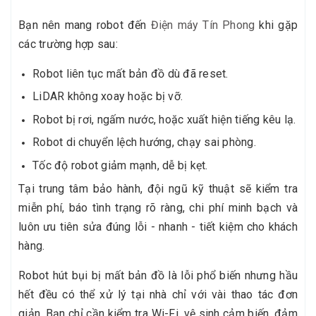
Bạn nên mang robot đến
Điện máy Tín Phong
khi gặp
các trường hợp sau:
Robot liên tục mất bản đồ dù đã reset.
LiDAR không xoay hoặc bị vỡ.
Robot bị rơi, ngấm nước, hoặc xuất hiện tiếng kêu lạ.
Robot di chuyển lệch hướng, chạy sai phòng.
Tốc độ robot giảm mạnh, dễ bị kẹt.
Tại trung tâm bảo hành, đội ngũ kỹ thuật sẽ kiểm tra
miễn phí, báo tình trạng rõ ràng, chi phí minh bạch và
luôn ưu tiên sửa đúng lỗi - nhanh - tiết kiệm cho khách
hàng.
Robot hút bụi bị mất bản đồ là lỗi phổ biến nhưng hầu
hết đều có thể xử lý tại nhà chỉ với vài thao tác đơn
giản. Bạn chỉ cần kiểm tra Wi-Fi, vệ sinh cảm biến, đảm