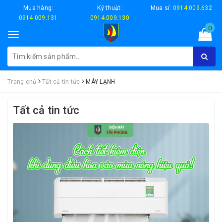
Mua hàng:
Kỹ thuật:
Mua sỉ:
0914.009.632
0914.009.131
0914.009.130
0
Toggle
navigation
Trang chủ
Tất cả tin tức
MÁY LẠNH
Tất cả tin tức