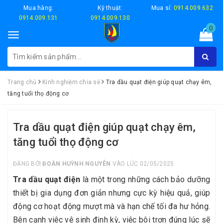
Mua hàng:
Kỹ thuật:
Mua sỉ:
0914.009.632
0914.009.131
0914.009.130
0
Toggle
navigation
Trang chủ
Kinh nghiệm chia sẻ
Tra dầu quạt điện giúp quạt chạy êm,
tăng tuổi thọ động cơ
Tra dầu quạt điện giúp quạt chạy êm,
tăng tuổi thọ động cơ
ĐĂNG BỞI
ĐOÀN HUỲNH NGUYÊN
VÀO LÚC 02/05/2025
Tra dầu quạt điện
là một trong những cách bảo dưỡng
thiết bị gia dụng đơn giản nhưng cực kỳ hiệu quả, giúp
động cơ hoạt động mượt mà và hạn chế tối đa hư hỏng.
Bên cạnh việc vệ sinh định kỳ, việc bôi trơn đúng lúc sẽ