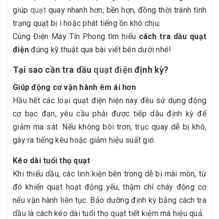
giúp
quạt
quay nhanh hơn, bền hơn, đồng thời tránh tình
trạng quạt bị ì hoặc phát tiếng ồn khó chịu.
Cùng Điện Máy Tín Phong tìm hiểu
cách tra dầu quạt
điện
đúng kỹ thuật qua bài viết bên dưới nhé!
Tại sao cần tra dầu
quạt điện
định kỳ?
Giúp động cơ vận hành êm ái hơn
Hầu hết các loại quạt điện hiện nay đều sử dụng động
cơ bạc đạn, yêu cầu phải được tiếp dầu định kỳ để
giảm ma sát. Nếu không bôi trơn, trục quay dễ bị khô,
gây ra tiếng kêu hoặc giảm hiệu suất gió.
Kéo dài tuổi thọ quạt
Khi thiếu dầu, các linh kiện bên trong dễ bị mài mòn, từ
đó khiến quạt hoạt động yếu, thậm chí cháy động cơ
nếu vận hành liên tục. Bảo dưỡng định kỳ bằng cách tra
dầu là cách kéo dài tuổi thọ quạt tiết kiệm mà hiệu quả.